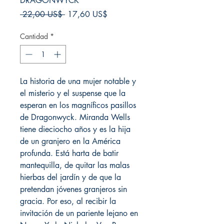
DRAGONWYCK
Precio
Precio
 22,00 US$ 
17,60 US$
de
oferta
Cantidad
*
La historia de una mujer notable y
el misterio y el suspense que la
esperan en los magníficos pasillos
de Dragonwyck. Miranda Wells
tiene dieciocho años y es la hija
de un granjero en la América
profunda. Está harta de batir
mantequilla, de quitar las malas
hierbas del jardín y de que la
pretendan jóvenes granjeros sin
gracia. Por eso, al recibir la
invitación de un pariente lejano en