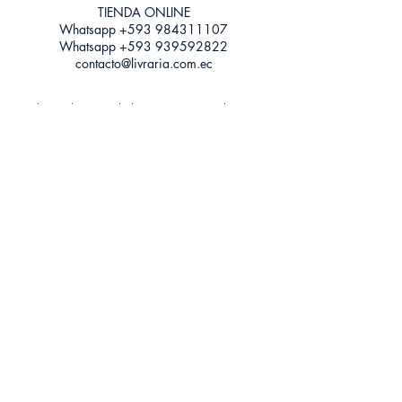
TIENDA ONLINE​
Whatsapp +593
984311107
Whatsapp
+593 939592822
contacto@livraria.com.ec
Políticas de privacidad | Términos y Condiciones
Métodos de pago
Condiciones de distribución
Métodos de envíos
Política de devoluciones
¡Escríbenos a Whatsapp!