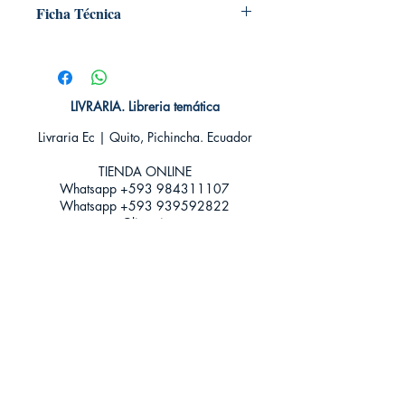
Ficha Técnica
# de páginas: 459
Editorial: DEBOLSILLO
Idioma: Castellano
Encuadernación: Blanda
LIVRARIA. Libreria temática
ISBN: 9786074296488
Livraria Ec | Quito, Pichincha. Ecuador
Categoría: Novela Romántica -
Paranormal
TIENDA ONLINE​
Tamaño: Grande
Whatsapp +593
984311107
Whatsapp
+593 939592822
contacto@livraria.com.ec
Políticas de privacidad | Términos y Condiciones
Métodos de pago
Condiciones de distribución
Métodos de envíos
Política de devoluciones