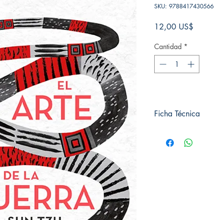
SKU: 9788417430566
Precio
12,00 US$
Cantidad
*
Ficha Técnica
Pídelos con envío a d
WhatsApp 👉09 84
# de páginas: 128
Editorial: Alma editori
Idioma: Castellano
Encuadernación: Tapa
ISBN: 9788417430
Categoría: Clásicos i
Tamaño: Grande