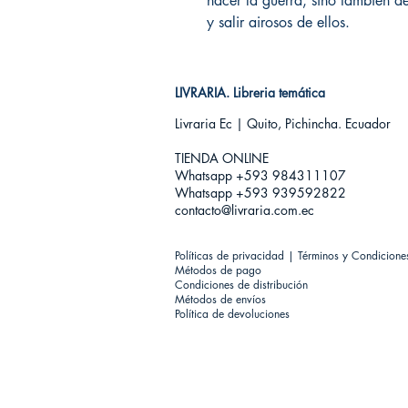
hacer la guerra, sino también d
y salir airosos de ellos.
LIVRARIA. Libreria temática
Livraria Ec | Quito, Pichincha. Ecuador
TIENDA ONLINE​
Whatsapp +593
984311107
Whatsapp +593 939592822
contacto@livraria.com.ec
Políticas de privacidad | Términos y Condicione
Métodos de pago
Condiciones de distribución
Métodos de envíos
Política de devoluciones