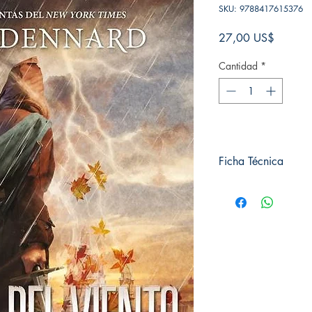
SKU: 9788417615376
Precio
27,00 US$
Cantidad
*
Ficha Técnica
# de páginas: 384
Editorial: HIDRA
Idioma: Castellano
Encuadernación: Tap
ISBN: 9788417615
Categoría:
Tamaño: Grande