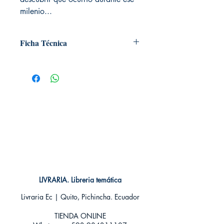
milenio...
Ficha Técnica
# de páginas: 184
Editorial: PANINI MANGA
Idioma: Castellano
Encuadernación: Tapa blanda
ISBN:
9788413340173
Categoría: SHONEN MANGA
Tamaño: Grande
LIVRARIA. Libreria temática
Livraria Ec | Quito, Pichincha. Ecuador
TIENDA ONLINE​