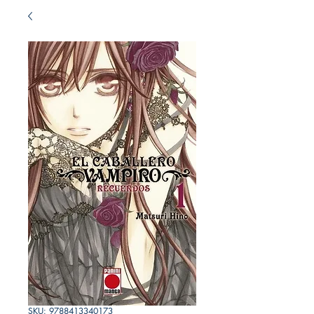
SKU: 9788413340173