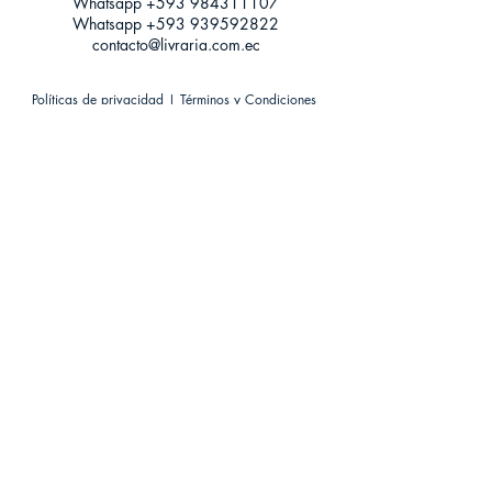
Whatsapp +593
984311107
Whatsapp
+593 939592822
contacto@livraria.com.ec
Políticas de privacidad | Términos y Condiciones
Métodos de pago
Condiciones de distribución
Métodos de envíos
Política de devoluciones
¡Escríbenos a Whatsapp!
Suscríbete a nuestro newsletter