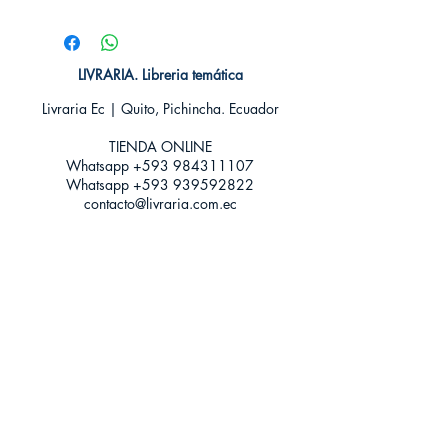
# de páginas: 160
Editorial: Plutón
Idioma: Castellano
Encuadernación: Tapa blanda
LIVRARIA. Libreria temática
ISBN:
9788415089933
Livraria Ec | Quito, Pichincha. Ecuador
Categoría: Bilingue
Tamaño: Grande
TIENDA ONLINE​
Whatsapp +593
984311107
Whatsapp
+593 939592822
contacto@livraria.com.ec
Políticas de privacidad | Términos y Condiciones
Métodos de pago
Condiciones de distribución
Métodos de envíos
Política de devoluciones
¡Escríbenos a Whatsapp!