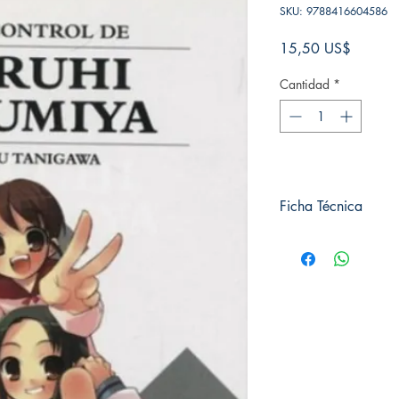
SKU: 9788416604586
Precio
15,50 US$
Cantidad
*
Ficha Técnica
# de páginas: 300
Editorial: IVREA
Idioma: Castellano
Encuadernación: Tap
ISBN: 9788416604
Categoría: SHONE
Tamaño: Grande