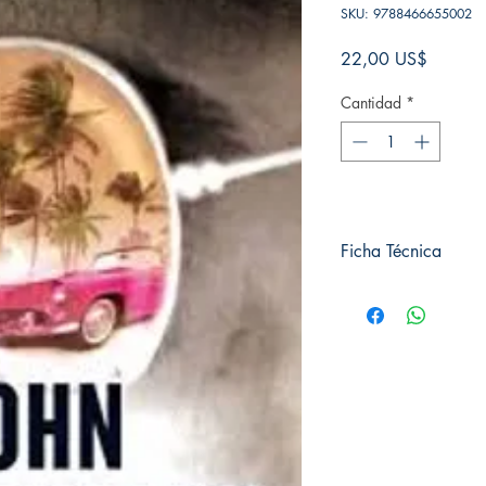
SKU: 9788466655002
Precio
22,00 US$
Cantidad
*
Ficha Técnica
# de páginas: 472
Editorial: Ediciones B
Idioma: Castellano
Encuadernación: Tap
ISBN: 9788466655
Categoría: Novela Ne
Tamaño: Grande