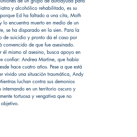
euniones de un grupo de autoayuda para
iatra y alcohólico rehabilitado, es su
orque Ed ha faltado a una cita, Moth
o y lo encuentra muerto en medio de un
, se ha disparado en la sien. Para la
so de suicidio y pronto da el caso por
á convencido de que fue asesinado.
r él mismo al asesino, busca apoyo en
de confiar: Andrea Martine, que había
desde hace cuatro años. Pese a que está
er vivido una situación traumática, Andy
Mientras luchan contra sus demonios
n internando en un territorio oscuro y
mente tortuosa y vengativa que no
objetivo.