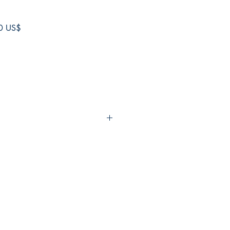
Precio
0 US$
de
oferta
a blanda
819
ra - Thriller y suspenso