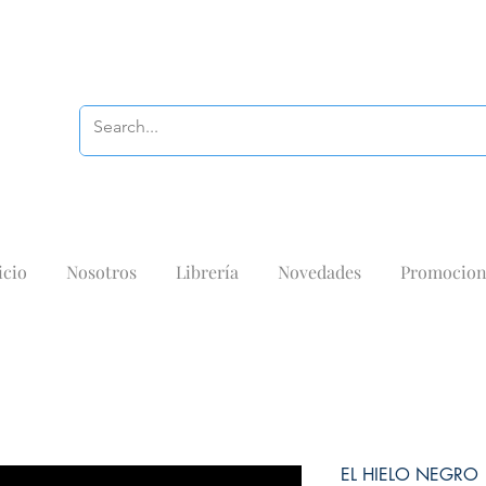
icio
Nosotros
Librería
Novedades
Promocion
EL HIELO NEGRO