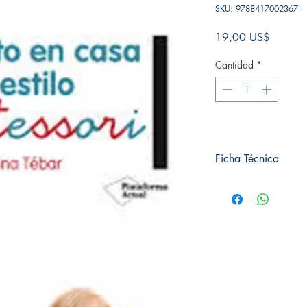
SKU: 9788417002367
Precio
19,00 US$
Cantidad
*
Ficha Técnica
# de páginas: 200
Editorial: Plataforma
Idioma: Castellano
Encuadernación: Tap
ISBN: 9788417002
Categoría: Psicología 
Tamaño: Grande