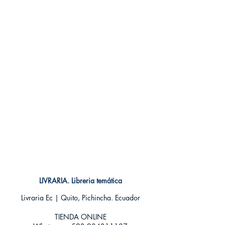
Encuadernación: Tapa blanda
ISBN: 9788415089209
Categoría: Novela Clásica
Tamaño: Grande
LIVRARIA. Libreria temática
Livraria Ec | Quito, Pichincha. Ecuador
TIENDA ONLINE​