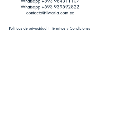
Whatsapp +593
984311107
Whatsapp
+593 939592822
contacto@livraria.com.ec
Políticas de privacidad | Términos y Condiciones
Métodos de pago
Condiciones de distribución
Métodos de envíos
Política de devoluciones
¡Escríbenos a Whatsapp!
Suscríbete a nuestro newsletter