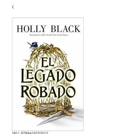
SKU: 9788419252012