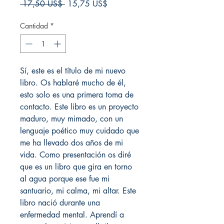
Precio
Precio
 17,50 US$ 
15,75 US$
de
oferta
Cantidad
*
Sí, este es el título de mi nuevo
libro. Os hablaré mucho de él,
esto solo es una primera toma de
contacto. Este libro es un proyecto
maduro, muy mimado, con un
lenguaje poético muy cuidado que
me ha llevado dos años de mi
vida. Como presentación os diré
que es un libro que gira en torno
al agua porque ese fue mi
santuario, mi calma, mi altar. Este
libro nació durante una
enfermedad mental. Aprendí a