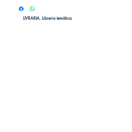
LIVRARIA. Libreria temática
Livraria Ec | Quito, Pichincha. Ecuador
TIENDA ONLINE​
Whatsapp +593
984311107
Whatsapp
+593 939592822
contacto@livraria.com.ec
Políticas de privacidad | Términos y Condiciones
Métodos de pago
Condiciones de distribución
Métodos de envíos
Política de devoluciones
¡Escríbenos a Whatsapp!