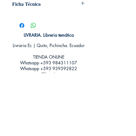
Ficha Técnica
# de páginas: ⁣⁣560
Editorial: ⁣⁣⁣PLAZA Y JANES
Idioma: Castellano⁣⁣⁣
Encuadernación: Tapa Dura⁣⁣⁣
LIVRARIA. Libreria temática
ISBN: ⁣⁣⁣9788401029813
Livraria Ec | Quito, Pichincha. Ecuador
Categoría: Biografias ⁣⁣⁣
Tamaño: Grande
TIENDA ONLINE​
Whatsapp +593
984311107
Whatsapp
+593 939592822
contacto@livraria.com.ec
Políticas de privacidad | Términos y Condiciones
Métodos de pago
Condiciones de distribución
Métodos de envíos
Política de devoluciones