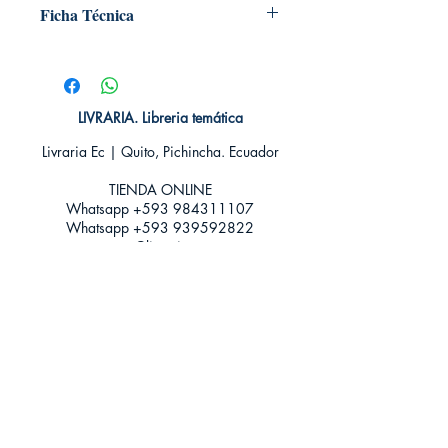
Ficha Técnica
# de páginas: 320
Editorial: Versatil
Idioma: Castellano
Encuadernación: Tapa blanda
LIVRARIA. Libreria temática
ISBN: 9788494120541
Livraria Ec | Quito, Pichincha. Ecuador
Categoría: Novela Romántica - New
Adult
TIENDA ONLINE​
Tamaño: Grande
Whatsapp +593
984311107
Whatsapp
+593 939592822
contacto@livraria.com.ec
Políticas de privacidad | Términos y Condiciones
Métodos de pago
Condiciones de distribución
Métodos de envíos
Política de devoluciones