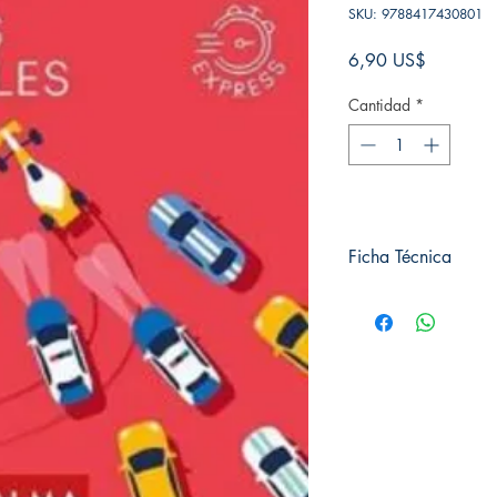
SKU: 9788417430801
Precio
6,90 US$
Cantidad
*
Ficha Técnica
# de páginas: 144
Editorial: Alma editori
Idioma: Castellano
Encuadernación: Tap
ISBN:
9788417430
Categoría: Cuadrados