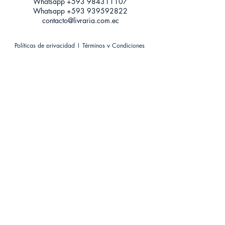
Whatsapp +593
984311107
Whatsapp
+593 939592822
contacto@livraria.com.ec
Políticas de privacidad | Términos y Condiciones
Métodos de pago
Condiciones de distribución
Métodos de envíos
Política de devoluciones
¡Escríbenos a Whatsapp!
Suscríbete a nuestro newsletter