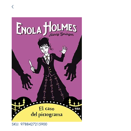
SKU: 9788427215900