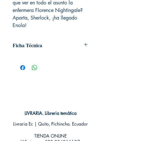
que ver en todo el asunto la
enfermera Florence Nightingale?
Aparta, Sherlock, ¡ha llegado
Enola!
Ficha Técnica
# de páginas: 192
Editorial: RBA Molino
Idioma: Castellano
Encuadernación: Tapa blanda
ISBN: 9788427215900
Categoría: Literatura Infantil +12 años
Tamaño: Grande
LIVRARIA. Libreria temática
Livraria Ec | Quito, Pichincha. Ecuador
TIENDA ONLINE​