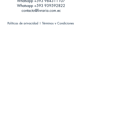
Whatsapp +593
984311107
Whatsapp
+593 939592822
contacto@livraria.com.ec
Políticas de privacidad | Términos y Condiciones
Métodos de pago
Condiciones de distribución
Métodos de envíos
Política de devoluciones
¡Escríbenos a Whatsapp!
Suscríbete a nuestro newsletter