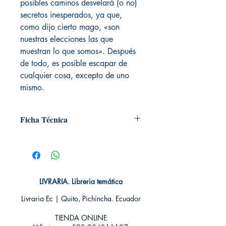
posibles caminos desvelará (o no)
secretos inesperados, ya que,
como dijo cierto mago, «son
nuestras elecciones las que
muestran lo que somos». Después
de todo, es posible escapar de
cualquier cosa, excepto de uno
mismo.
Ficha Técnica
# de páginas: 400
Editorial: Nocturna ediciones
Idioma: Castellano
Encuadernación: Tapa blanda
ISBN: 9788416858408
LIVRARIA. Libreria temática
Categoría: Novela juvenil
Livraria Ec | Quito, Pichincha. Ecuador
Tamaño: Grande
TIENDA ONLINE​