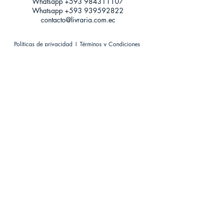
Whatsapp +593
984311107
Whatsapp
+593 939592822
contacto@livraria.com.ec
Políticas de privacidad | Términos y Condiciones
Métodos de pago
Condiciones de distribución
Métodos de envíos
Política de devoluciones
¡Escríbenos a Whatsapp!
Suscríbete a nuestro newsletter