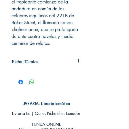
el trepidante comienzo de la
andadura en común de los
célebres inquilinos del 221B de
Baker Street, el llamado canon
«holmesiano», que se prolongaría
durante cuatro novelas y medio
centenar de relatos.
Ficha Técnica
# de páginas: 287
Editorial: Alma
Idioma: Castellano
Encuadernación: Tapa dura
ISBN: 9788415618874
Categoría: Clásicos ilustrados
LIVRARIA. Libreria temática
Tamaño: Grande
Livraria Ec | Quito, Pichincha. Ecuador
TIENDA ONLINE​