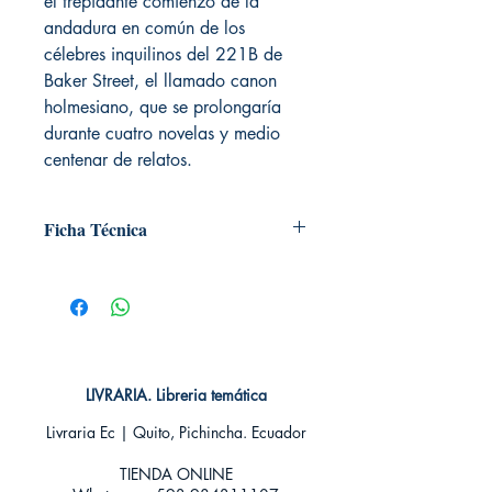
el trepidante comienzo de la
andadura en común de los
célebres inquilinos del 221B de
Baker Street, el llamado canon
holmesiano, que se prolongaría
durante cuatro novelas y medio
centenar de relatos.
Ficha Técnica
Pídelos con envío a domicilio o pide
más información al WhatsApp 👉09
8431 1107
# páginas: 288
Editorial: Alma editorial
Idioma: Castellano
LIVRARIA. Libreria temática
Encuadernación: Tapa dura
ISBN: 9788415618874
Livraria Ec | Quito, Pichincha. Ecuador
Categoria: Clásicos ilustrados
TIENDA ONLINE​
Tamaño: Grande