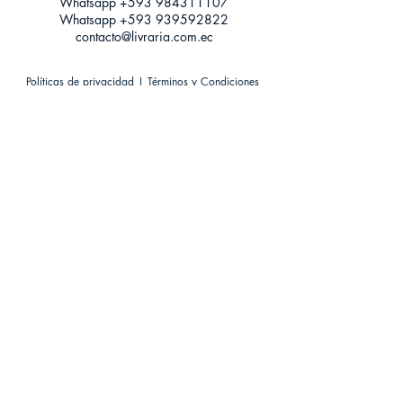
Whatsapp +593
984311107
Whatsapp
+593 939592822
contacto@livraria.com.ec
Políticas de privacidad | Términos y Condiciones
Métodos de pago
Condiciones de distribución
Métodos de envíos
Política de devoluciones
¡Escríbenos a Whatsapp!
Suscríbete a nuestro newsletter