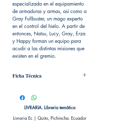
especializada en el equipamiento
de armaduras y armas, así como a
Gray Fullbuster, un mago experto
en el control del hielo. A partir de
entonces, Natsu, Lucy, Gray, Erza
y Happy forman un equipo para
acudir a las distintas misiones que
existen en el gremio.
Ficha Técnica
# de páginas: 192
Editorial: NORMA
Idioma: Castellano
Encuadernación: Tapa blanda
LIVRARIA. Libreria temática
ISBN: 9788467900675
Livraria Ec | Quito, Pichincha. Ecuador
Categoría: SHONEN MANGA
Tamaño: Grande
TIENDA ONLINE​
Whatsapp +593
984311107