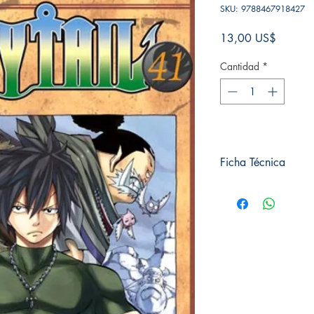
SKU: 9788467918427
Precio
13,00 US$
Cantidad
*
Ficha Técnica
# de páginas: 200
Editorial: NORMA
Idioma: Castellano
Encuadernación: Tap
ISBN: 9788467918
Categoría: SHONE
Tamaño: Grande