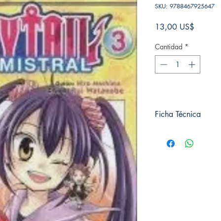
SKU: 9788467925647
Precio
13,00 US$
Cantidad
*
Ficha Técnica
# de páginas: 160
Editorial: NORMA
Idioma: Castellano
Encuadernación: Tap
ISBN:
9788467925
Categoría: SHOJO
Tamaño: Grande