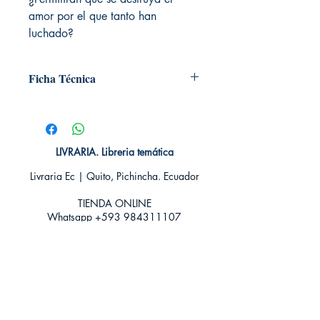
amor por el que tanto han
luchado?
Ficha Técnica
# de páginas: 480
Editorial: B DE BOLSILLO
Idioma: Castellano
Encuadernación: Blanda
LIVRARIA. Libreria temática
ISBN:
9788498729351
Livraria Ec | Quito, Pichincha. Ecuador
Categoría: Fantasia romantica
Tamaño: Grande
TIENDA ONLINE​
Whatsapp +593
984311107
Whatsapp
+593 939592822
contacto@livraria.com.ec
Políticas de privacidad | Términos y Condiciones
Métodos de pago
Condiciones de distribución
Métodos de envíos