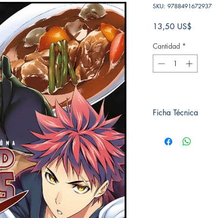
SKU: 9788491672937
Precio
13,50 US$
Cantidad
*
Ficha Técnica
# de páginas: 192
Editorial: PANINI 
Idioma: Castellano
Encuadernación: Tap
ISBN: 9788491672
Categoría: SHONE
Tamaño: Grande