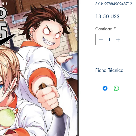
SKU: 9788490948712
Precio
13,50 US$
Cantidad
*
Ficha Técnica
# de páginas: 192
Editorial: PANINI 
Idioma: Castellano
Encuadernación: Tap
ISBN: 9788490948
Categoría: SHONE
Tamaño: Grande