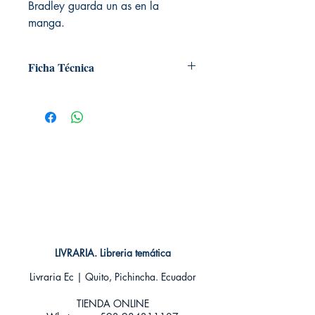
Bradley guarda un as en la
manga.
Ficha Técnica
# de páginas: 248
Editorial: Norma Editorial
Idioma: Castellano
Encuadernación: Blanda
ISBN: 9788467914917
Categoría: SHONEN
Tamaño: Grande
LIVRARIA. Libreria temática
Livraria Ec | Quito, Pichincha. Ecuador
TIENDA ONLINE​