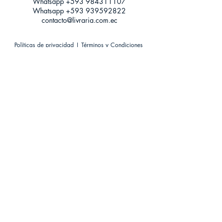
Whatsapp +593
984311107
Whatsapp
+593 939592822
contacto@livraria.com.ec
Políticas de privacidad | Términos y Condiciones
Métodos de pago
Condiciones de distribución
Métodos de envíos
Política de devoluciones
¡Escríbenos a Whatsapp!
Suscríbete a nuestro newsletter