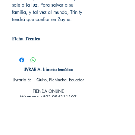
sale a la luz. Para salvar a su
familia, y tal vez al mundo, Trinity
tendrá que confiar en Zayne.
Ficha Técnica
# de páginas: 504
Editorial: Plataforma
Idioma: Castellano
Encuadernación: Tapa blanda
LIVRARIA. Libreria temática
ISBN: 9788417376949
Livraria Ec | Quito, Pichincha. Ecuador
Categoría: Novela Juvenil - Ficción
Tamaño: Grande
TIENDA ONLINE​
Whatsapp +593
984311107
Whatsapp
+593 939592822
contacto@livraria.com.ec
Políticas de privacidad | Términos y Condiciones
Métodos de pago
Condiciones de distribución