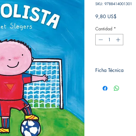
SKU: 9788414001301
Precio
9,80 US$
Cantidad
*
Ficha Técnica
# de páginas: 32
Editorial: Editorial Lui
Idioma: Castellano
Encuadernación: Blan
ISBN: 9788414001
Categoría: Infantil
Tamaño: Grande