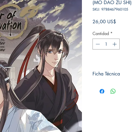
(MO DAO ZU SHI)
SKU: ⁣⁣⁣9788467960105
Precio
26,00 US$
Cantidad
*
Ficha Técnica
# de páginas: ⁣⁣⁣224
Editorial: ⁣⁣⁣NORMA E
Idioma: Castellano⁣⁣⁣
Encuadernación: Blanda
ISBN: ⁣⁣⁣978846796
Categoría: ⁣MANG
Tamaño: Grande