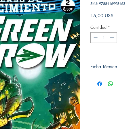
SKU: 9788416998463
Precio
15,00 US$
Cantidad
*
Ficha Técnica
# de páginas: 96
Editorial: ECC
Idioma: Castellano
Encuadernación: Tap
ISBN:
9788416998
Categoría: Comics
Tamaño: Grande