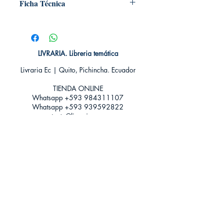
Ficha Técnica
# de páginas: 400
Editorial: PLANETA CÓMIC
Idioma: Castellano
Encuadernación: Tapa blanda
LIVRARIA. Libreria temática
ISBN: 9788417777593
Livraria Ec | Quito, Pichincha. Ecuador
Categoría: SHONEN MANGA
Tamaño: Grande
TIENDA ONLINE​
Whatsapp +593
984311107
Whatsapp
+593 939592822
contacto@livraria.com.ec
Políticas de privacidad | Términos y Condiciones
Métodos de pago
Condiciones de distribución
Métodos de envíos
Política de devoluciones