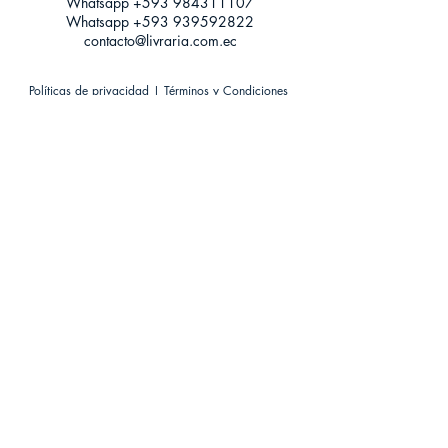
Whatsapp +593
984311107
Whatsapp
+593 939592822
contacto@livraria.com.ec
Políticas de privacidad | Términos y Condiciones
Métodos de pago
Condiciones de distribución
Métodos de envíos
Política de devoluciones
¡Escríbenos a Whatsapp!
Suscríbete a nuestro newsletter