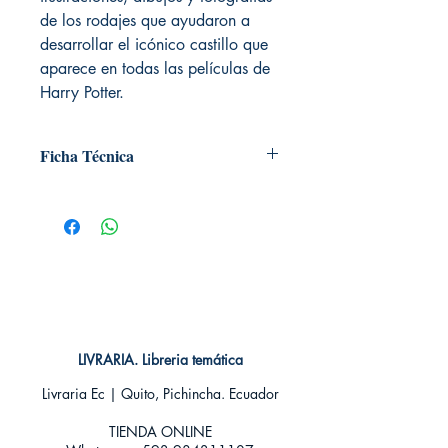
de los rodajes que ayudaron a
desarrollar el icónico castillo que
aparece en todas las películas de
Harry Potter.
Ficha Técnica
# de páginas: 64
Editorial: Norma
Idioma: Castellano
Encuadernación: Dura
ISBN: 9788467939712
Categoría: Fantasi - Ficción Juvenil
Tamaño: Grande
LIVRARIA. Libreria temática
Livraria Ec | Quito, Pichincha. Ecuador
TIENDA ONLINE​