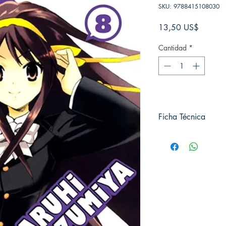
SKU: 9788415108030
Precio
13,50 US$
Cantidad
*
Ficha Técnica
# de páginas: 192
Editorial: IVREA
Idioma: Castellano
Encuadernación: Tap
ISBN: 9788415108
Categoría: SHOJO
Tamaño: Grande