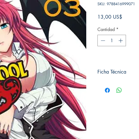
SKU: 9788416999071
Precio
13,00 US$
Cantidad
*
Ficha Técnica
# de páginas: 192
Editorial: IVREA
Idioma: Castellano
Encuadernación: Tap
ISBN: 9788416999
Categoría: SEINEN
Tamaño: Grande