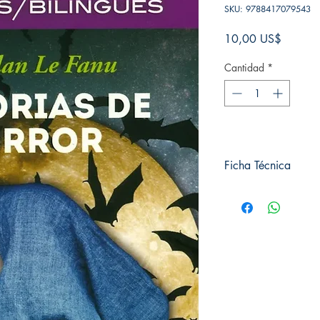
SKU: 9788417079543
Precio
10,00 US$
Cantidad
*
Ficha Técnica
# de páginas: 320
Editorial: Plutón
Idioma: Castellano
Encuadernación: Tap
ISBN: 9788417079
Categoría: Bilingue
Tamaño: Grande