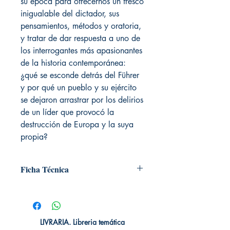
su época para ofrecernos un fresco
inigualable del dictador, sus
pensamientos, métodos y oratoria,
y tratar de dar respuesta a uno de
los interrogantes más apasionantes
de la historia contemporánea:
¿qué se esconde detrás del Führer
y por qué un pueblo y su ejército
se dejaron arrastrar por los delirios
de un líder que provocó la
destrucción de Europa y la suya
propia?
Ficha Técnica
# de páginas: ⁣1416
Editorial: ⁣CRITICA
Idioma: Castellano⁣
Encuadernación: Blanda⁣
LIVRARIA. Libreria temática