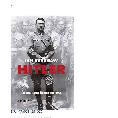
SKU: 9789584251022