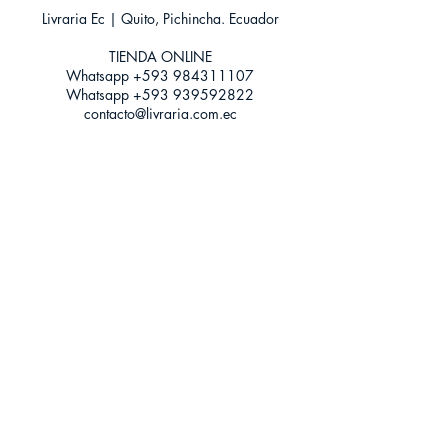
ISBN: ⁣9789584251022
Livraria Ec | Quito, Pichincha. Ecuador
Categoría: BIOGRAFIAS⁣
Tamaño: Grande
TIENDA ONLINE​
Whatsapp +593
984311107
Whatsapp
+593 939592822
contacto@livraria.com.ec
Políticas de privacidad | Términos y Condiciones
Métodos de pago
Condiciones de distribución
Métodos de envíos
Política de devoluciones
¡Escríbenos a Whatsapp!