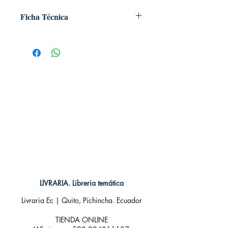
Ficha Técnica
# de páginas: 48
Editorial: Edelvives
Idioma: Castellano
Encuadernación: Tapa dura
ISBN: 9788414005057
Categoría: Ilustrados
Tamaño: Grande
LIVRARIA. Libreria temática
Livraria Ec | Quito, Pichincha. Ecuador
TIENDA ONLINE​