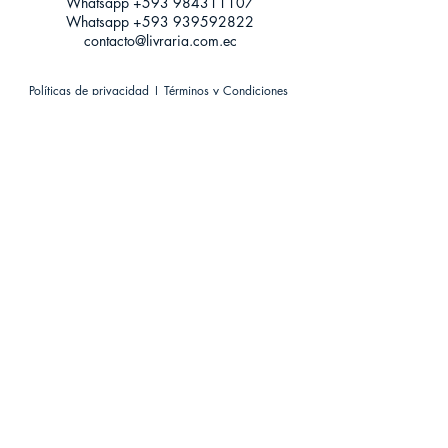
Whatsapp +593
984311107
Whatsapp
+593 939592822
contacto@livraria.com.ec
Políticas de privacidad | Términos y Condiciones
Métodos de pago
Condiciones de distribución
Métodos de envíos
Política de devoluciones
¡Escríbenos a Whatsapp!
Suscríbete a nuestro newsletter