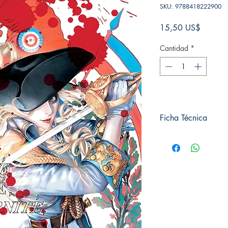
SKU: 9788418222900
Precio
15,50 US$
Cantidad
*
Ficha Técnica
# de páginas: 208
Editorial: MILKY WA
Idioma: Castellano
Encuadernación: Blan
ISBN: 9788418222
Categoría: Seinen
Tamaño: Grande