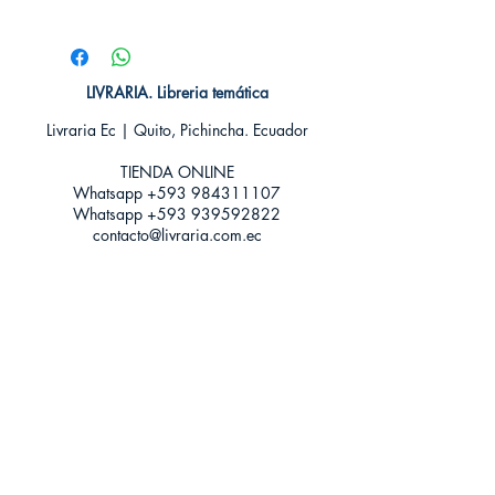
# de páginas: 437
Editorial: Nocturna ediciones
Idioma: Castellano
Encuadernación: Tapa blanda
LIVRARIA. Libreria temática
ISBN: 9788416858231
Livraria Ec | Quito, Pichincha. Ecuador
Categoría: Novela juvenil
Tamaño: Grande
TIENDA ONLINE​
Whatsapp +593
984311107
Whatsapp
+593 939592822
contacto@livraria.com.ec
Políticas de privacidad | Términos y Condiciones
Métodos de pago
Condiciones de distribución
Métodos de envíos
Política de devoluciones
¡Escríbenos a Whatsapp!