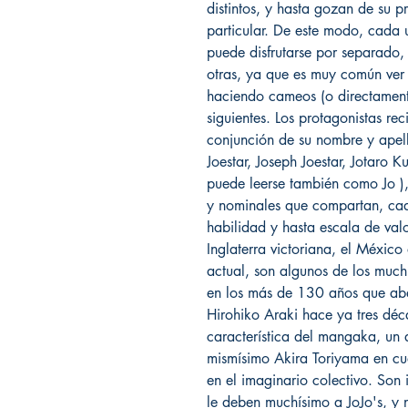
distintos, y hasta gozan de su p
particular. De este modo, cada u
puede disfrutarse por separado,
otras, ya que es muy común ver 
haciendo cameos (o directamen
siguientes. Los protagonistas r
conjunción de su nombre y apell
Joestar, Joseph Joestar, Jotaro K
puede leerse también como Jo ), 
y nominales que compartan, ca
habilidad y hasta escala de val
Inglaterra victoriana, el Méxic
actual, son algunos de los much
en los más de 130 años que aba
Hirohiko Araki hace ya tres déc
característica del mangaka, un a
mismísimo Akira Toriyama en cu
en el imaginario colectivo. Son 
le deben muchísimo a JoJo's, y 