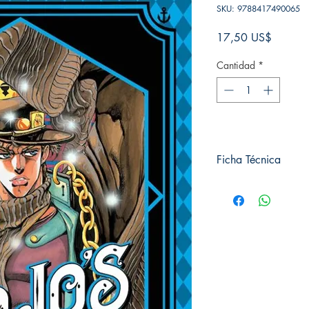
SKU: 9788417490065
Precio
17,50 US$
Cantidad
*
Ficha Técnica
# de páginas: 250
Editorial: IVREA
Idioma: Castellano
Encuadernación: Tap
ISBN: 9788417490
Categoría: SHONE
Tamaño: Grande