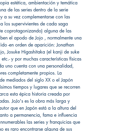
ropia estética, ambientación y temática
na de las series dentro de la serie
 y a su vez complementarse con las
a los supervivientes de cada saga
te coprotagonizando) alguna de las
eciben el apodo de Jojo , normalmente una
ido -en orden de aparición: Jonathan
ujo, Josuke Higashitaka (el kanji de suke
etc.- y por muchas características físicas
da uno cuenta con una personalidad,
ores completamente propios. La
o de mediados del siglo XX o el Japón
ísimos tiempos y lugares que se recorren
rca esta épica historia creada por
adas. JoJo's es la obra más larga y
utor que en Japón está a la altura del
anto a permanencia, fama e influencia
innumerables las series y franquicias que
no es raro encontrarse alguna de sus