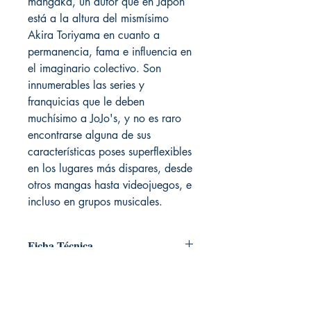
mangaka, un autor que en Japón
está a la altura del mismísimo
Akira Toriyama en cuanto a
permanencia, fama e influencia en
el imaginario colectivo. Son
innumerables las series y
franquicias que le deben
muchísimo a JoJo's, y no es raro
encontrarse alguna de sus
características poses superflexibles
en los lugares más dispares, desde
otros mangas hasta videojuegos, e
incluso en grupos musicales.
Ficha Técnica
# de páginas: 400
Editorial: IVREA
Idioma: Castellano