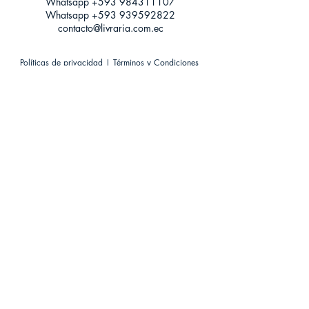
Whatsapp +593
984311107
Whatsapp
+593 939592822
contacto@livraria.com.ec
Políticas de privacidad | Términos y Condiciones
Métodos de pago
Condiciones de distribución
Métodos de envíos
Política de devoluciones
¡Escríbenos a Whatsapp!
Suscríbete a nuestro newsletter