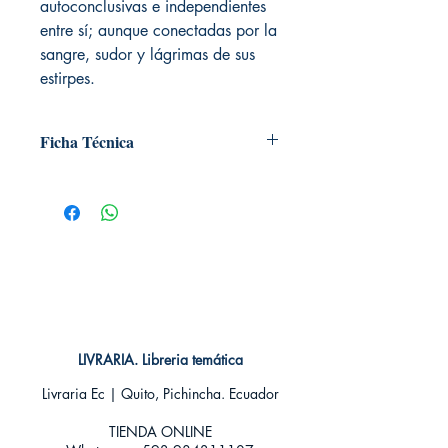
autoconclusivas e independientes
entre sí; aunque conectadas por la
sangre, sudor y lágrimas de sus
estirpes.
Ficha Técnica
# de páginas: 400
Editorial:
IVREA
Idioma: Castellano
Encuadernación: Blanda
Categoría: Shonen
Tamaño: Grande
LIVRARIA. Libreria temática
Livraria Ec | Quito, Pichincha. Ecuador
TIENDA ONLINE​