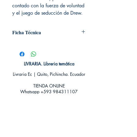
contado con la fuerza de voluntad
y el juego de seducción de Drew.
Ficha Técnica
# de páginas: 416
Editorial: DEBOLSILLO
Idioma: Castellano
Encuadernación: Blanda
LIVRARIA. Libreria temática
ISBN:
9788466329552
Livraria Ec | Quito, Pichincha. Ecuador
Categoría: Novela Romántica -
Paranormal
TIENDA ONLINE​
Tamaño: Grande
Whatsapp +593
984311107
Whatsapp
+593 939592822
contacto@livraria.com.ec
Políticas de privacidad | Términos y Condiciones
Métodos de pago
Condiciones de distribución
Métodos de envíos