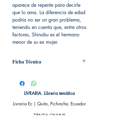
aparece de repente para decirle
que lo ama. La diferencia de edad
podría no ser un gran problema,
teniendo en cuenta que, entre otros
factores, Shinobu es el hermano
menor de su ex mujer.
Ficha Técnica
# de páginas: 192
Editorial: IVREA
Idioma: Castellano
Encuadernación: Tapa blanda
LIVRARIA. Libreria temática
ISBN: 9781427815217
Livraria Ec | Quito, Pichincha. Ecuador
Categoría: YAOI MANGA
Tamaño: Grande
TIENDA ONLINE​
Whatsapp +593
984311107
Whatsapp
+593 939592822
contacto@livraria.com.ec