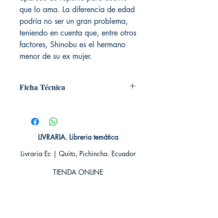
que lo ama. La diferencia de edad
podría no ser un gran problema,
teniendo en cuenta que, entre otros
factores, Shinobu es el hermano
menor de su ex mujer.
Ficha Técnica
# de páginas: 192
Editorial: IVREA
Idioma: Castellano
Encuadernación: Tapa blanda
LIVRARIA. Libreria temática
ISBN: 9788416905669
Livraria Ec | Quito, Pichincha. Ecuador
Categoría: YAOI MANGA
Tamaño: Grande
TIENDA ONLINE​
Whatsapp +593
984311107
Whatsapp
+593 939592822
contacto@livraria.com.ec