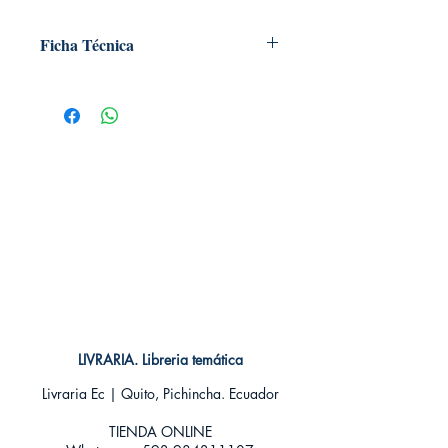
Ficha Técnica
# de páginas: 304
Editorial: Libros Disney
Idioma: Castellano
Encuadernación: Tapa blanda
ISBN: 9788499518862
Categoría: Infantil +9 años
Tamaño: Grande
LIVRARIA. Libreria temática
Livraria Ec | Quito, Pichincha. Ecuador
TIENDA ONLINE​