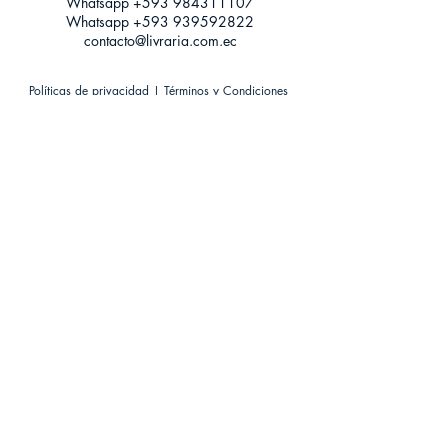
Whatsapp +593
984311107
Whatsapp
+593 939592822
contacto@livraria.com.ec
Políticas de privacidad | Términos y Condiciones
Métodos de pago
Condiciones de distribución
Métodos de envíos
Política de devoluciones
¡Escríbenos a Whatsapp!
Suscríbete a nuestro newsletter