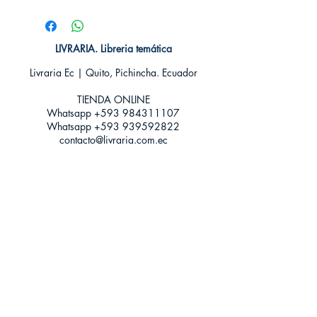
# de páginas: 528
Editorial: booket
Idioma: Castellano
Encuadernación: Blanda
LIVRARIA. Libreria temática
ISBN: 9788408270744
Livraria Ec | Quito, Pichincha. Ecuador
Categoría: HISTORICA
Tamaño: Grande
TIENDA ONLINE​
Whatsapp +593
984311107
Whatsapp
+593 939592822
contacto@livraria.com.ec
Políticas de privacidad | Términos y Condiciones
Métodos de pago
Condiciones de distribución
Métodos de envíos
Política de devoluciones
¡Escríbenos a Whatsapp!