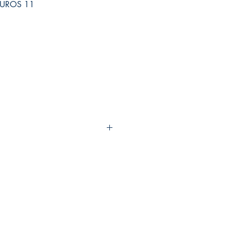
UROS 11
da
5222
mántica - Paranormal