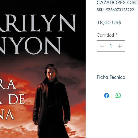
CAZADORES OSC
SKU: 9786073125222
Precio
18,00 US$
Cantidad
*
Ficha Técnica
# de páginas: 384
Editorial: DEBOLSILLO
Idioma: Castellano
Encuadernación: Blan
ISBN: 978607312
Categoría: Novela Ro
Tamaño: Grande